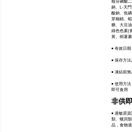
核苷磷酸二
鈉、L-天
酸鈉、焦磷
芽糊精、蝦
糖、大豆油
綠色色素(
黃、樹薯澱
￭
有效日期
￭
保存方法
￭ 凍結前
￭
使用方法
即可食用
非供即
￭
過敏原資
類、螺貝類
品，食物過