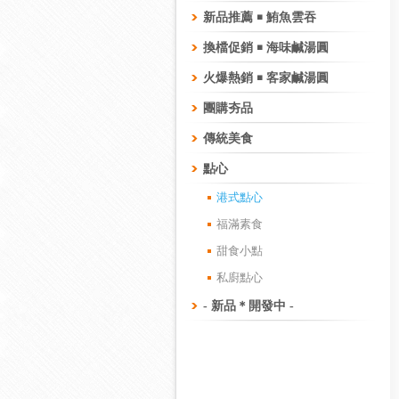
新品推薦 ￭ 鮪魚雲吞
換檔促銷 ￭ 海味鹹湯圓
火爆熱銷 ￭ 客家鹹湯圓
團購夯品
傳統美食
點心
港式點心
福滿素食
甜食小點
私廚點心
- 新品＊開發中 -