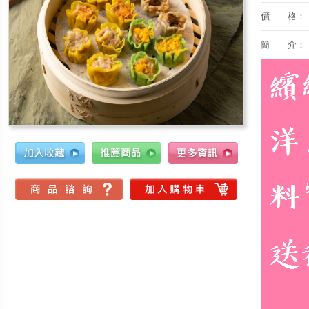
價 格：
簡 介：