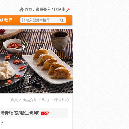
首頁
/
會員登入
/
購物車(
0
)
們
‧
首頁
>
產品介紹
> 點心 > 港式點心
蛋黃/香菇/蝦仁/魚卵)
2