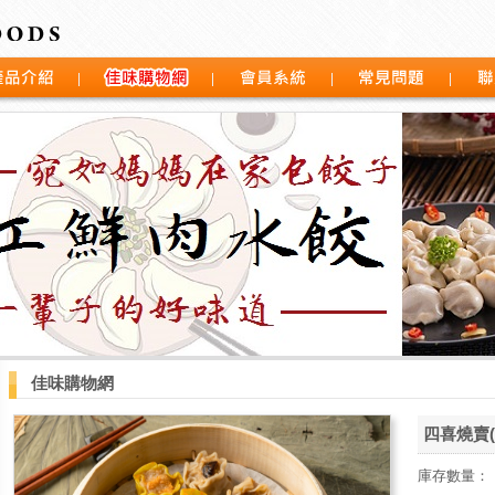
介紹
佳味購物網
會員系統
常見問題
聯絡我
佳味購物網
四喜燒賣(
庫存數量：