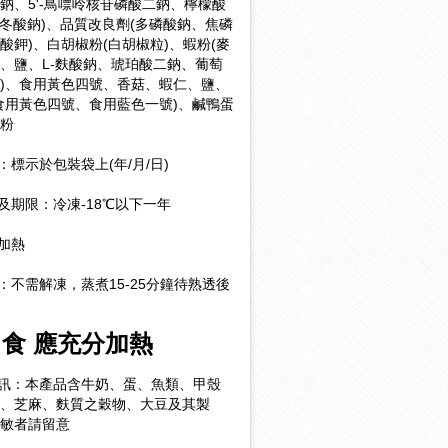
鈉、5'-鳥嘌呤核苷磷酸二鈉、檸檬酸
門冬酸鈉)、品質改良劑(多磷酸鈉、焦磷
酸鉀)、白胡椒粉(白胡椒粒)、蝦粉(麥
、鹽、L-麩酸鈉、琥珀酸二鈉、葡萄
)、食用黃色四號、香菇、蝦仁、鹽、
食用黃色四號、食用藍色一號)、鹹鴨蛋
粉
：
標示於包裝袋上(年/月/日)
及期限
：
冷凍-18℃以下一年
無加熱
：不需解凍，蒸煮15-25
分鐘待熟透後
食 應充分加熱
訊：本產品含牛奶、
蛋、魚類、甲殼
、芝麻、麩質之穀物、
大豆及其製
敏者請留意  