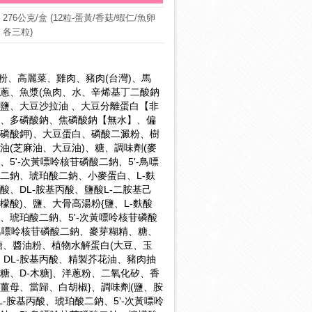
276公克/盒 (12粒-蛋黃/香菇/蝦仁/魚卵
各三粒)
粉、高麗菜、雞肉、豬肉(台灣)、馬
蔥、魚漿(魚肉、水、辛烯基丁二酸鈉
鹽、大豆沙拉油 、大豆分離蛋白【非
、多磷酸鈉、焦磷酸鈉【無水】、偏
磷酸鉀)、大豆蛋白、磷酸二澱粉、樹
油(芝麻油、大豆油)、糖、調味劑(麥
、5'-次黃嘌呤核苷磷酸二鈉、5'-鳥嘌
二鈉、琥珀酸二鈉、小麥蛋白、L-麩
酸、DL-胺基丙酸、鹽酸L-二胺基己
檬酸)、鹽、大骨高湯粉{鹽、L-麩酸
、琥珀酸二鈉、5'-次黃嘌呤核苷磷酸
-鳥嘌呤核苷磷酸二鈉、麥芽糊精、糖、
糖、醬油粉、植物水解蛋白(大豆、玉
、DL-胺基丙酸、精製芥花油、豬肉抽
糖、D-木糖]、洋蔥粉、二氧化矽、香
薑母、當歸、白胡椒}、調味劑(鹽、胺
L-胺基丙酸、琥珀酸二鈉、5'-次黃嘌呤