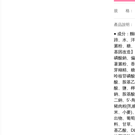
規 格：
產品說明：
￭ 成分
：
麵
蹄、水、洋
澱粉、糖、
基因改造】
磷酸鈉、偏
薯澱粉、香
芽糊精、糖
呤核苷磷酸
酸、胺基乙
酸、鹽、檸
鈉、胺基酸
二鈉、5'
豬肉粉[乳
米、小麥)
出物、葡萄
料、甘草、
基乙酸、D