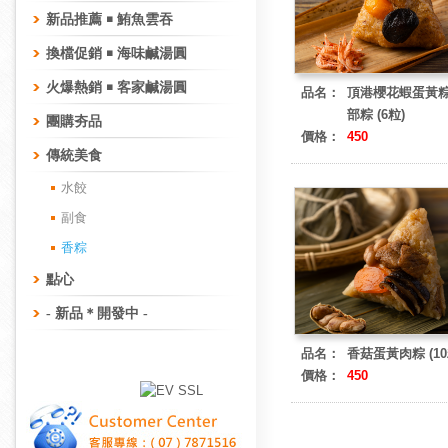
新品推薦 ￭ 鮪魚雲吞
換檔促銷 ￭ 海味鹹湯圓
火爆熱銷 ￭ 客家鹹湯圓
品名：
頂港櫻花蝦蛋黃粽 
部粽 (6粒)
團購夯品
價格：
450
傳統美食
水餃
副食
香粽
點心
- 新品＊開發中 -
品名：
香菇蛋黃肉粽 (10
價格：
450