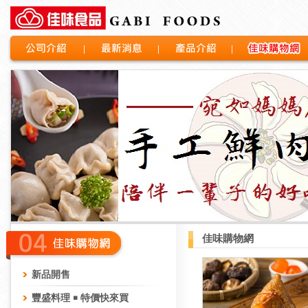
公司介紹
最新消息
產品介紹
佳味購物網
佳味購物網
新品開售
豐盛料理 ￭ 特價快來買