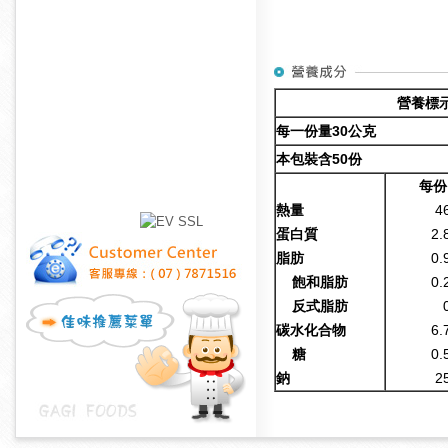
營養標
每一份量3
0
公克
本包裝含5
0
份
每份
熱量
4
蛋白質
2.
脂肪
0.
飽和脂肪
0.
反式脂肪
碳水化合物
6.
糖
0.
鈉
2