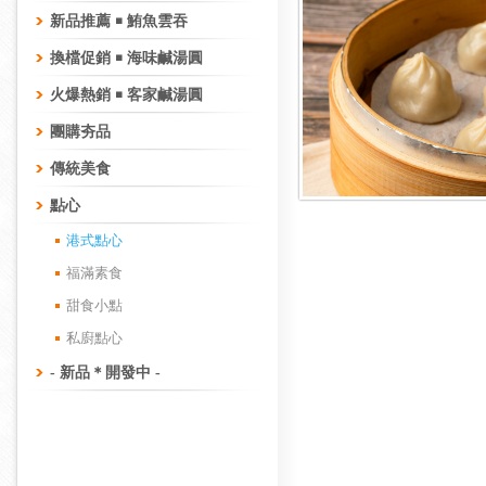
新品推薦 ￭ 鮪魚雲吞
換檔促銷 ￭ 海味鹹湯圓
火爆熱銷 ￭ 客家鹹湯圓
團購夯品
傳統美食
點心
港式點心
福滿素食
甜食小點
私廚點心
- 新品＊開發中 -